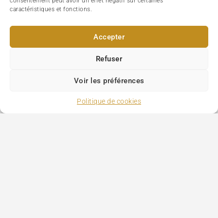
consentement peut avoir un effet négatif sur certaines
caractéristiques et fonctions.
Accepter
Refuser
Voir les préférences
Politique de cookies
Paris Tourism
>
Roissy airport