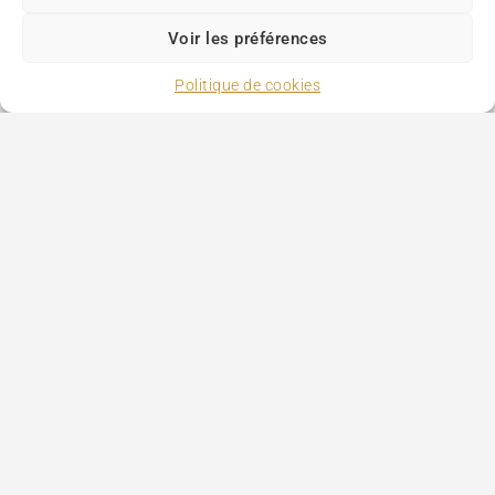
Voir les préférences
Politique de cookies
Paris Tourism
>
Musées
>
Musée Cognacq-Jay
Hôtels
Tourisme
Ajouter votre hôtel
Mentions légales
SUIVEZ NOUS
Copyright Paris-tourism.com © 1996 - 2026 Tous droits réservés.