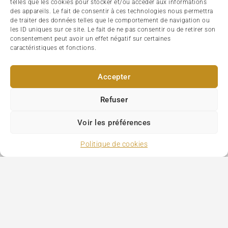
telles que les cookies pour stocker et/ou accéder aux informations
des appareils. Le fait de consentir à ces technologies nous permettra
de traiter des données telles que le comportement de navigation ou
les ID uniques sur ce site. Le fait de ne pas consentir ou de retirer son
consentement peut avoir un effet négatif sur certaines
caractéristiques et fonctions.
Accepter
Refuser
Arc de triomphe
Voir les préférences
Map view
Politique de cookies
Qu’il s’agisse des
monuments
, des
musées
ou des
hôtels à
Paris
, vous les trouvez sur les
cartes et plans de Paris
.