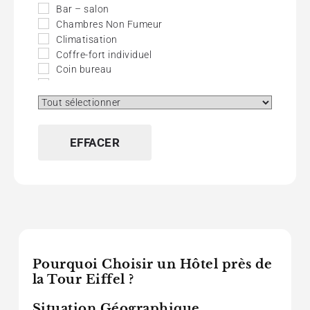
Bar – salon
Chambres Non Fumeur
Climatisation
Coffre-fort individuel
Coin bureau
Cour fleurie
Journaux Gratuits
Mini-bar
Petit Chien Autorisé
EFFACER
TV Câble – Satellite
Pourquoi Choisir un Hôtel près de
la Tour Eiffel ?
Situation Géographique