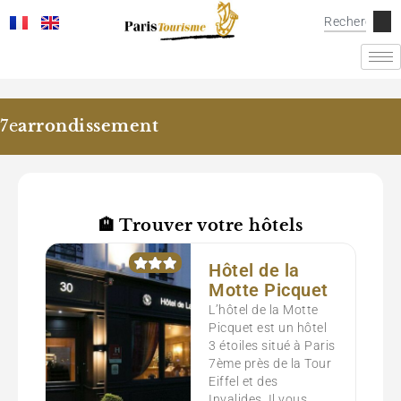
7e
arrondissement
🏨 Trouver votre hôtels
Hôtel de la
Motte Picquet
L’hôtel de la Motte
Picquet est un hôtel
3 étoiles situé à Paris
7ème près de la Tour
Eiffel et des
Invalides. Il vous