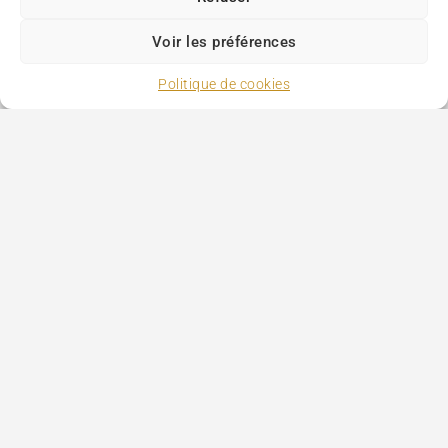
Voir les préférences
Politique de cookies
Paris Tourism
>
Hotels
>
Arrondissements
>
7e
Hôtels
Tourisme
Ajouter votre hôtel
Mentions légales
SUIVEZ NOUS
Copyright Paris-tourism.com © 1996 - 2026 Tous droits réservés.