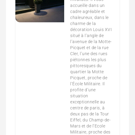
accueille dans un
cadre agréable et
chaleureux, dans le
charme de la
décoration Louis XVI
situé à l’angle de
l’avenue de la Motte-
Picquet et de la rue
Cler, l’une des rues
piétonnes les plus
pittoresques du
quartier la Motte
Picquet, proche de
l’École Militaire. Il
profite d’une
situation
exceptionnelle au
centre de paris, à
deux pas de la Tour
Eiffel, du Champ-de-
Mars et de l’Ecole
Militaire, proche des