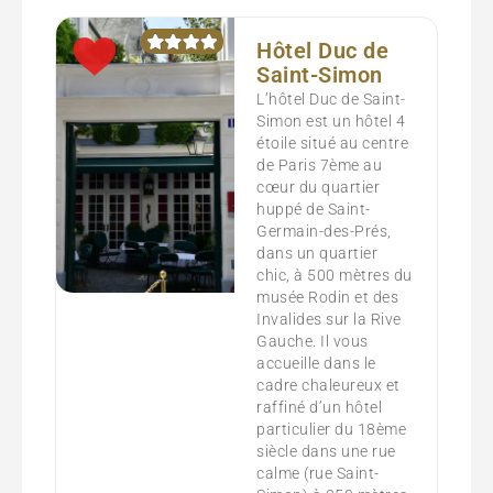
Hôtel Duc de
Saint-Simon
L’hôtel Duc de Saint-
Simon est un hôtel 4
étoile situé au centre
de Paris 7ème au
cœur du quartier
huppé de Saint-
Germain-des-Prés,
dans un quartier
chic, à 500 mètres du
musée Rodin et des
Invalides sur la Rive
Gauche. Il vous
accueille dans le
cadre chaleureux et
raffiné d’un hôtel
particulier du 18ème
siècle dans une rue
calme (rue Saint-