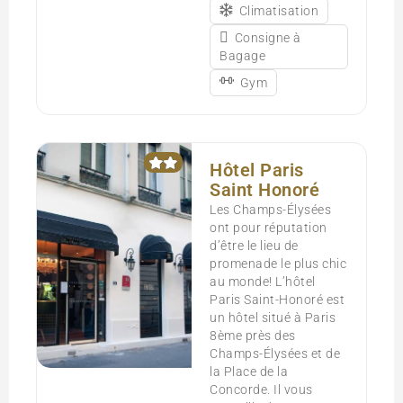
Climatisation
Consigne à
Bagage
Gym
Hôtel Paris
Saint Honoré
Les Champs-Élysées
ont pour réputation
d’être le lieu de
promenade le plus chic
au monde! L’hôtel
Paris Saint-Honoré est
un hôtel situé à Paris
8ème près des
Champs-Élysées et de
la Place de la
Concorde. Il vous