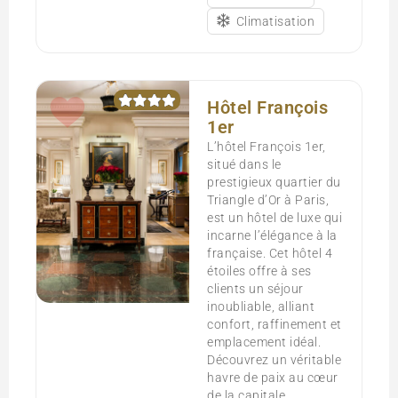
Climatisation
Hôtel François
1er
L’hôtel François 1er,
situé dans le
prestigieux quartier du
Triangle d’Or à Paris,
est un hôtel de luxe qui
incarne l’élégance à la
française. Cet hôtel 4
étoiles offre à ses
clients un séjour
inoubliable, alliant
confort, raffinement et
emplacement idéal.
Découvrez un véritable
havre de paix au cœur
de la capitale.