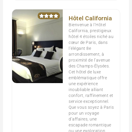
Hôtel California
Bienvenue à l’Hôtel
California, prestigieux
hôtel 4 étoiles niché au
cœur de Paris, dans
l’élégant 8e
arrondissement, à
proximité de l’avenue
des Champs-Élysées.
Cet hôtel de luxe
emblématique offre
une expérience
inoubliable alliant
confort, raffinement et
service exceptionnel.
Que vous soyez à Paris
pour un voyage
d’affaires, une
escapade romantique
ou une exploration