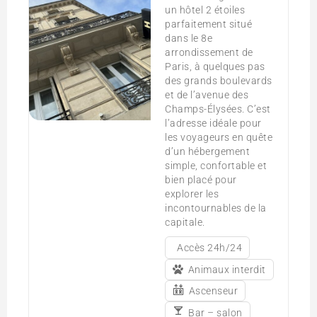
un hôtel 2 étoiles
parfaitement situé
dans le 8e
arrondissement de
Paris, à quelques pas
des grands boulevards
et de l’avenue des
Champs-Élysées. C’est
l’adresse idéale pour
les voyageurs en quête
d’un hébergement
simple, confortable et
bien placé pour
explorer les
incontournables de la
capitale.
Accès 24h/24
Animaux interdit
Ascenseur
Bar – salon