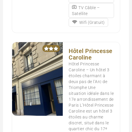
TV Câble –
Satellite
Wifi (Gratuit)
Hôtel Princesse
Caroline
Hôtel Princesse
Caroline – Un hôtel 3
étoiles charmant à
deux pas de l’Arc de
Triomphe Une
situation idéale dans le
17e arrondissement de
Paris L’Hôtel Princesse
Caroline est un hôtel 3
étoiles au charme
discret, situé dans le
quartier chic du 17ᵉ