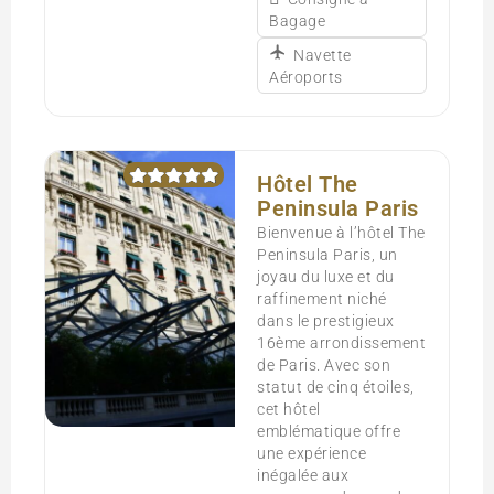
Bagage
Navette
Aéroports
Hôtel The
Peninsula Paris
Bienvenue à l’hôtel The
Peninsula Paris, un
joyau du luxe et du
raffinement niché
dans le prestigieux
16ème arrondissement
de Paris. Avec son
statut de cinq étoiles,
cet hôtel
emblématique offre
une expérience
inégalée aux