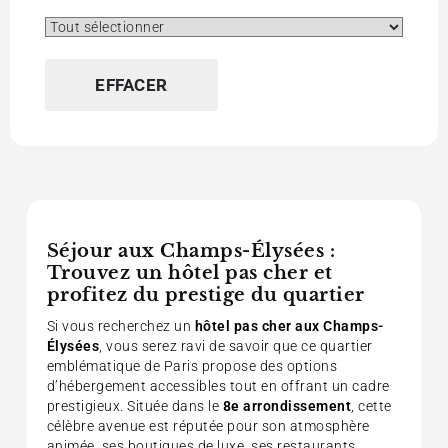
Gym
Hôtel-restaurant
Jardin privé
Journaux Gratuits
EFFACER
Mini-bar
Navette Aéroports
Petit Chien Autorisé
Sauna
Spa
TV Câble – Satellite
Wifi (Gratuit)
Séjour aux Champs-Élysées :
Trouvez un hôtel pas cher et
profitez du prestige du quartier
Si vous recherchez un
hôtel pas cher aux Champs-
Élysées
, vous serez ravi de savoir que ce quartier
emblématique de Paris propose des options
d’hébergement accessibles tout en offrant un cadre
prestigieux. Située dans le
8e arrondissement
, cette
célèbre avenue est réputée pour son atmosphère
animée, ses boutiques de luxe, ses restaurants