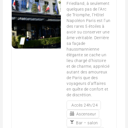
Friedland, à seulement
quelques pas de l’Arc
de Triomphe, l’Hôtel
Napoléon Paris est l’un
des rares 5 étoiles à
avoir su conserver une
âme véritable. Derrière
sa façade
haussmannienne
élégante se cache un
lieu chargé d’histoire
et de charme, apprécié
autant des amoureux
de Paris que des
voyageurs d’affaires
en quête de confort et
de discrétion.
Accès 24h/24
Ascenseur
Bar – salon