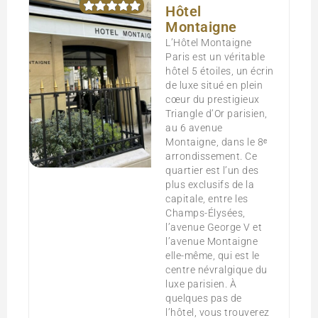
Hôtel
Montaigne
L’Hôtel Montaigne
Paris est un véritable
hôtel 5 étoiles, un écrin
de luxe situé en plein
cœur du prestigieux
Triangle d’Or parisien,
au 6 avenue
Montaigne, dans le 8ᵉ
arrondissement. Ce
quartier est l’un des
plus exclusifs de la
capitale, entre les
Champs-Élysées,
l’avenue George V et
l’avenue Montaigne
elle-même, qui est le
centre névralgique du
luxe parisien. À
quelques pas de
l’hôtel, vous trouverez