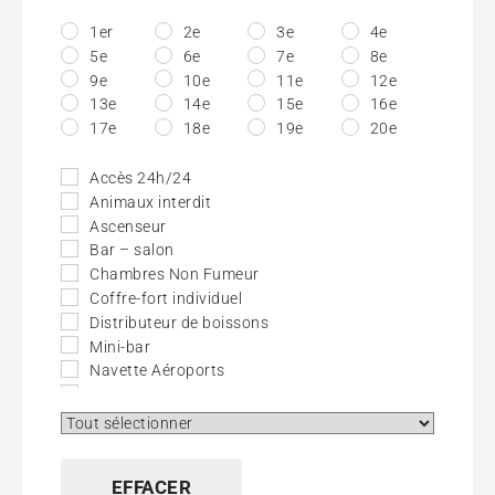
1er
2e
3e
4e
5e
6e
7e
8e
9e
10e
11e
12e
13e
14e
15e
16e
17e
18e
19e
20e
Accès 24h/24
Animaux interdit
Ascenseur
Bar – salon
Chambres Non Fumeur
Coffre-fort individuel
Distributeur de boissons
Mini-bar
Navette Aéroports
Petit Chien Autorisé
TV Câble – Satellite
Wifi (Gratuit)
EFFACER