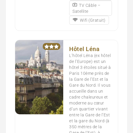
TV Câble –
Satellite
Wifi (Gratuit)
Hôtel Léna
L’hôtel Léna (ex hôtel
de l’Europe) est un
hôtel 3 étoiles situé à
Paris 10ème près de
la Gare de l’Est et la
Gare du Nord. Il vous
accueille dans un
cadre chaleureux et
moderne au cœur
d’un quartier vivant
entre la Gare de l’Est
et la gare du Nord (à
350 mètres de la
Gare de l’Est), à