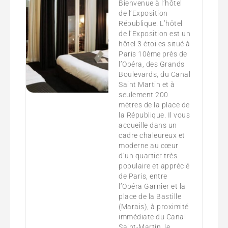
Bienvenue à l’hôtel
de l’Exposition
République. L’hôtel
de l’Exposition est un
hôtel 3 étoiles situé à
Paris 10ème près de
l’Opéra, des Grands
Boulevards, du Canal
Saint Martin et à
seulement 200
mètres de la place de
la République. Il vous
accueille dans un
cadre chaleureux et
moderne au cœur
d’un quartier très
populaire et apprécié
de Paris, entre
l’Opéra Garnier et la
place de la Bastille
(Marais), à proximité
immédiate du Canal
Saint-Martin, le