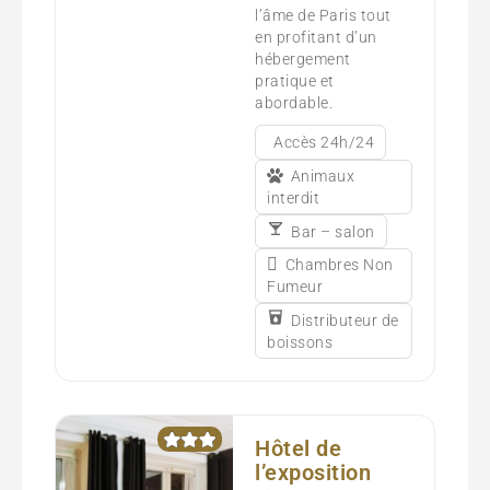
l’âme de Paris tout
en profitant d’un
hébergement
pratique et
abordable.
Accès 24h/24
Animaux
interdit
Bar – salon
Chambres Non
Fumeur
Distributeur de
boissons
Hôtel de
l’exposition