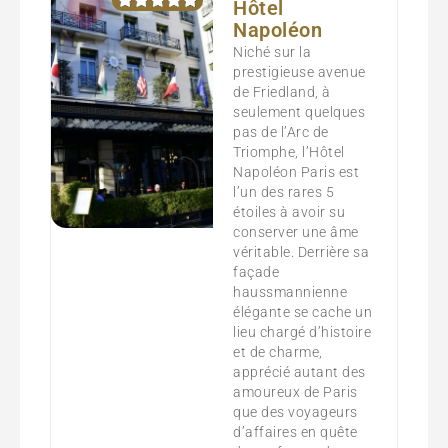
Hôtel
Napoléon
Niché sur la
prestigieuse avenue
de Friedland, à
seulement quelques
pas de l’Arc de
Triomphe, l’Hôtel
Napoléon Paris est
l’un des rares 5
étoiles à avoir su
conserver une âme
véritable. Derrière sa
façade
haussmannienne
élégante se cache un
lieu chargé d’histoire
et de charme,
apprécié autant des
amoureux de Paris
que des voyageurs
d’affaires en quête