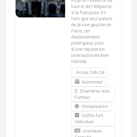
incarne l’essence du
luxe et de l’élégance
à la française. En
tant que seul palace
de la rive gauche de
Paris, cet
établissement
prestigieux jouit
d’une réputation
internationale bien
méritée.
Accès 24h/24
Ascenseur
Chambres Non
Fumeur
Climatisation
Coffre-fort
individuel
Journaux
Gratuits