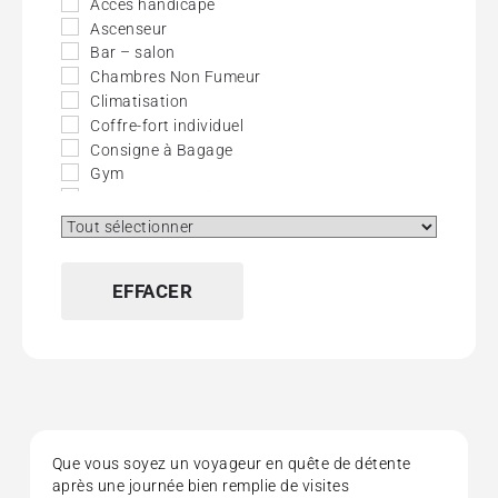
Accès handicapé
Ascenseur
Bar – salon
Chambres Non Fumeur
Climatisation
Coffre-fort individuel
Consigne à Bagage
Gym
Journaux Gratuits
Mini-bar
Petit Chien Autorisé
Piscine
EFFACER
Piscine couverte
Salle de Fitness
Sauna
Spa
TV Câble – Satellite
Wifi (Gratuit)
Que vous soyez un voyageur en quête de détente
après une journée bien remplie de visites