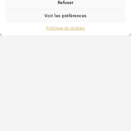
Refuser
Voir les préférences
Politique de cookies
Paris Tourism
>
Hotels
>
Type d'etablissement
>
Hotel Spa Paris
Hôtels
Tourisme
Ajouter votre hôtel
Mentions légales
SUIVEZ NOUS