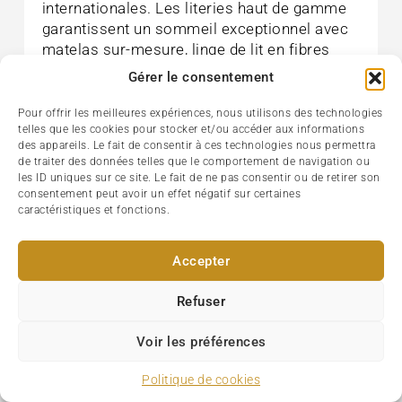
internationales. Les literies haut de gamme
garantissent un sommeil exceptionnel avec
matelas sur-mesure, linge de lit en fibres
nobles, oreillers à mémoire de forme et
Gérer le consentement
couettes adaptées aux préférences
individuelles. L’attention portée au confort
Pour offrir les meilleures expériences, nous utilisons des technologies
se révèle dans chaque détail.
telles que les cookies pour stocker et/ou accéder aux informations
des appareils. Le fait de consentir à ces technologies nous permettra
de traiter des données telles que le comportement de navigation ou
Gastronomie et Restaurants Étoilés
les ID uniques sur ce site. Le fait de ne pas consentir ou de retirer son
consentement peut avoir un effet négatif sur certaines
Les hôtels de luxe parisiens abritent souvent
caractéristiques et fonctions.
des restaurants gastronomiques étoilés
Michelin. Ces tables d’exception proposent
une cuisine française raffinée dans des
Accepter
décors somptueux, créant des expériences
Refuser
culinaires mémorables au sein même de
l’hôtel. Les chefs renommés réinventent les
Voir les préférences
classiques français avec créativité et
technique, accompagnés de cartes des vins
Politique de cookies
exceptionnelles. Le service en salle atteint