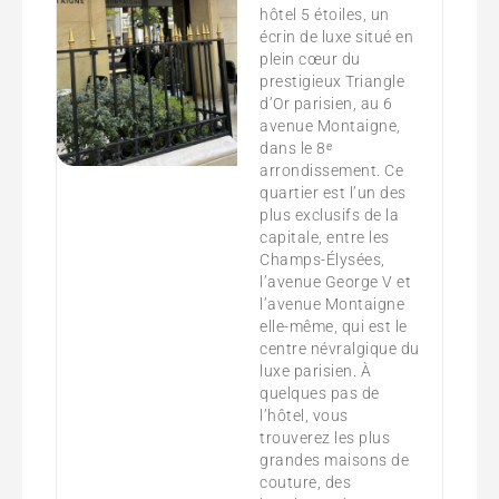
hôtel 5 étoiles, un
écrin de luxe situé en
plein cœur du
prestigieux Triangle
d’Or parisien, au 6
avenue Montaigne,
dans le 8ᵉ
arrondissement. Ce
quartier est l’un des
plus exclusifs de la
capitale, entre les
Champs-Élysées,
l’avenue George V et
l’avenue Montaigne
elle-même, qui est le
centre névralgique du
luxe parisien. À
quelques pas de
l’hôtel, vous
trouverez les plus
grandes maisons de
couture, des