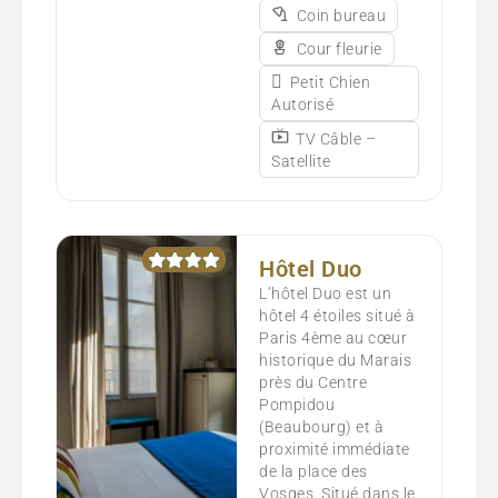
Coin bureau
Cour fleurie
Petit Chien
Autorisé
TV Câble –
Satellite
Hôtel Duo
L’hôtel Duo est un
hôtel 4 étoiles situé à
Paris 4ème au cœur
historique du Marais
près du Centre
Pompidou
(Beaubourg) et à
proximité immédiate
de la place des
Vosges. Situé dans le