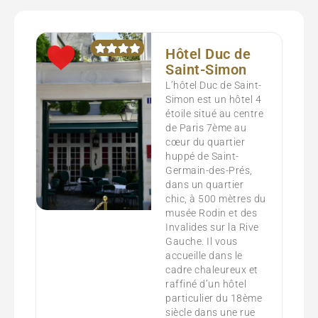
Hôtel Duc de
Saint-Simon
L’hôtel Duc de Saint-
Simon est un hôtel 4
étoile situé au centre
de Paris 7ème au
cœur du quartier
huppé de Saint-
Germain-des-Prés,
dans un quartier
chic, à 500 mètres du
musée Rodin et des
Invalides sur la Rive
Gauche. Il vous
accueille dans le
cadre chaleureux et
raffiné d’un hôtel
particulier du 18ème
siècle dans une rue