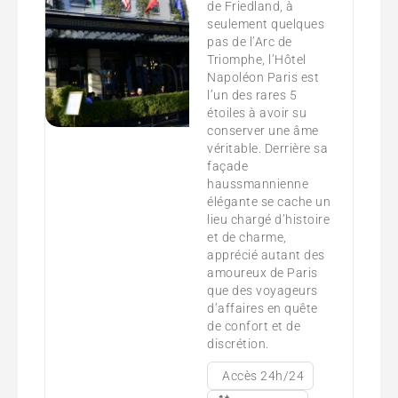
de Friedland, à
seulement quelques
pas de l’Arc de
Triomphe, l’Hôtel
Napoléon Paris est
l’un des rares 5
étoiles à avoir su
conserver une âme
véritable. Derrière sa
façade
haussmannienne
élégante se cache un
lieu chargé d’histoire
et de charme,
apprécié autant des
amoureux de Paris
que des voyageurs
d’affaires en quête
de confort et de
discrétion.
Accès 24h/24