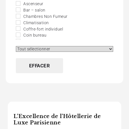
Ascenseur
Bar – salon
Chambres Non Fumeur
Climatisation
Coffre-fort individuel
Coin bureau
Consigne à Bagage
Cour fleurie
Gym
Hôtel-restaurant
EFFACER
Journaux Gratuits
Mini-bar
Petit Chien Autorisé
Piscine
Salle de Fitness
Sauna
Spa
TV Câble – Satellite
L’Excellence de l’Hôtellerie de
Wifi (Gratuit)
Luxe Parisienne