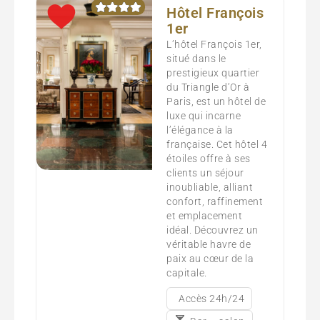
Hôtel François
1er
L’hôtel François 1er,
situé dans le
prestigieux quartier
du Triangle d’Or à
Paris, est un hôtel de
luxe qui incarne
l’élégance à la
française. Cet hôtel 4
étoiles offre à ses
clients un séjour
inoubliable, alliant
confort, raffinement
et emplacement
idéal. Découvrez un
véritable havre de
paix au cœur de la
capitale.
Accès 24h/24