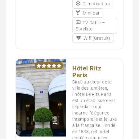
Climatisation
Mini-bar
TV Câble –
Satellite
Wifi (Gratuit)
Hôtel Ritz
Paris
Situé au cœur de la
ville des lumières,
l’hôtel Le Ritz Paris
est un établissement
légendaire qui
incarne l’élégance
intemporelle et le luxe
à la française. Fondé
en 1898, cet hôtel
emblématique est