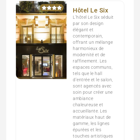
Hôtel Le Six
L’hôtel Le Six séduit
par son design
élégant et
contemporain,
offrant un mélange
harmonieux de
modernité et de
raffinement. Les
espaces communs,
tels que le hall
d’entrée et le salon,
sont agencés avec
soin pour créer une
ambiance
chaleureuse et
accueillante. Les
matériaux haut de
gamme, les lignes
épurées et les
touches artistiques