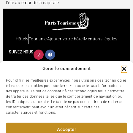
l’été au cœur de la capitale
Hôtels
Tourisme
Ajouter votre hôtel
Mentions légales
SUIVEZ NOUS
Copyright Paris-tourism.com © 1996 - 2026 Tous droits
Gérer le consentement
réservés.
Pour offrir les meilleures expériences, nous utilisons des technologies
telles que les cookies pour stocker et/ou accéder aux informations
des appareils. Le fait de consentir à ces technologies nous permettra
de traiter des données telles que le comportement de navigation ou
les ID uniques sur ce site. Le fait de ne pas consentir ou de retirer son
consentement peut avoir un effet négatif sur certaines
caractéristiques et fonctions.
Accepter