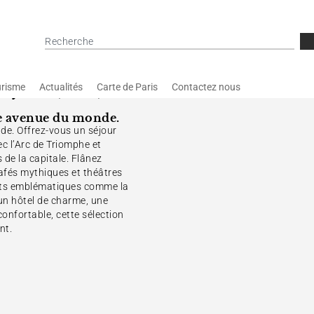
risme
Actualités
Carte de Paris
Contactez nous
lysées (Paris) 8e
lle avenue du monde.
nde. Offrez-vous un séjour
ec l’Arc de Triomphe et
de la capitale. Flânez
cafés mythiques et théâtres
ents emblématiques comme la
 un hôtel de charme, une
onfortable, cette sélection
nt.