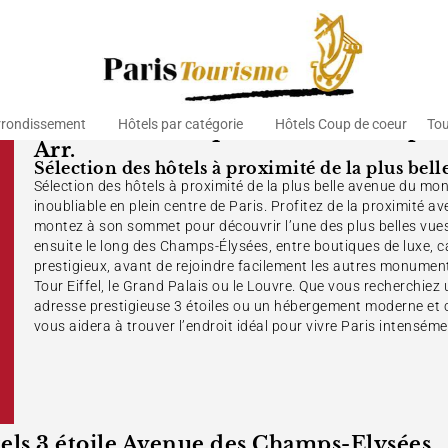
rrondissement
Hôtels par catégorie
Hôtels Coup de coeur
Tou
Hôtels 3 étoiles quartier des Champs-E
Arr.
Sélection des hôtels à proximité de la plus be
Sélection des hôtels à proximité de la plus belle avenue du mo
inoubliable en plein centre de Paris. Profitez de la proximité av
montez à son sommet pour découvrir l’une des plus belles vues 
ensuite le long des Champs-Élysées, entre boutiques de luxe, 
prestigieux, avant de rejoindre facilement les autres monum
Tour Eiffel, le Grand Palais ou le Louvre. Que vous recherchiez
adresse prestigieuse 3 étoiles ou un hébergement moderne et c
vous aidera à trouver l’endroit idéal pour vivre Paris intenséme
tels 3 étoile Avenue des Champs-Elysées