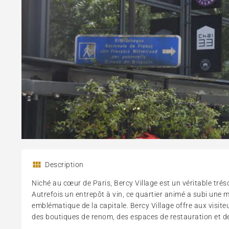
Description
Niché au cœur de Paris, Bercy Village est un véritable trés
Autrefois un entrepôt à vin, ce quartier animé a subi une
emblématique de la capitale. Bercy Village offre aux vis
des boutiques de renom, des espaces de restauration et des